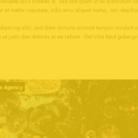
alesuada arcu sodales ut. Sed sed quam ut ex bibendum c
i et mattis vulputate, odio arcu aliquet metus, nec dapibus 
dipscing elitr, sed diam nonumy eirmod tempor invidunt u
 et justo duo dolores et ea rebum. Stet clita kasd gubergr